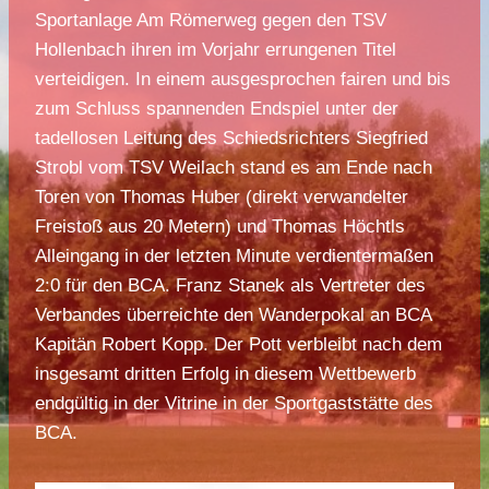
Sportanlage Am Römerweg gegen den TSV
Hollenbach ihren im Vorjahr errungenen Titel
verteidigen. In einem ausgesprochen fairen und bis
zum Schluss spannenden Endspiel unter der
tadellosen Leitung des Schiedsrichters Siegfried
Strobl vom TSV Weilach stand es am Ende nach
Toren von Thomas Huber (direkt verwandelter
Freistoß aus 20 Metern) und Thomas Höchtls
Alleingang in der letzten Minute verdientermaßen
2:0 für den BCA. Franz Stanek als Vertreter des
Verbandes überreichte den Wanderpokal an BCA
Kapitän Robert Kopp. Der Pott verbleibt nach dem
insgesamt dritten Erfolg in diesem Wettbewerb
endgültig in der Vitrine in der Sportgaststätte des
BCA.