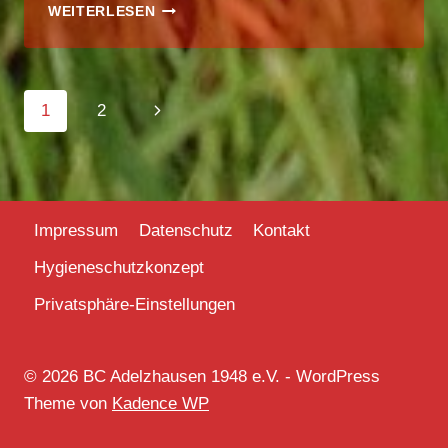
BERGTOUR
WEITERLESEN
–
GROSSER T
RAITHEN 2
017
Seitennavigation
Nächste
1
2
Seite
Impressum
Datenschutz
Kontakt
Hygieneschutzkonzept
Privatsphäre-Einstellungen
© 2026 BC Adelzhausen 1948 e.V. - WordPress
Theme von
Kadence WP
Consent Management Platform von Real Cookie Banner