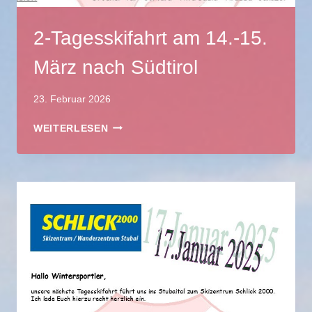
2-Tagesskifahrt am 14.-15.
März nach Südtirol
23. Februar 2026
2-
WEITERLESEN
TAGESSKIFAHRT
AM
14.-15.
MÄRZ
NACH
SÜDTIROL