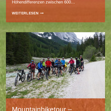
Höhendifferenzen zwischen 600…
ZUSÄTZLICHE
WEITERLESEN
BERGTOUREN
AB
MAI
2024
Mountainbiketour –