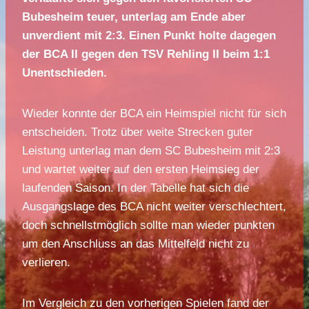
Bubesheim teuer, unterlag am Ende aber
unverdient mit 2:3. Einen Punkt holte dagegen
der BCA II gegen den TSV Rehling II beim 1:1
Unentschieden.
Wieder konnte der BCA ein Heimspiel nicht für sich
entscheiden. Trotz über weite Strecken guter
Leistung unterlag man dem SC Bubesheim mit 2:3
und wartet weiter auf den ersten Heimsieg der
laufenden Saison. In der Tabelle hat sich die
Ausgangslage des BCA nicht weiter verschlechtert,
doch schnellstmöglich sollte man wieder punkten
um den Anschluss an das Mittelfeld nicht zu
verlieren.
Im Vergleich zu den vorherigen Spielen fand der