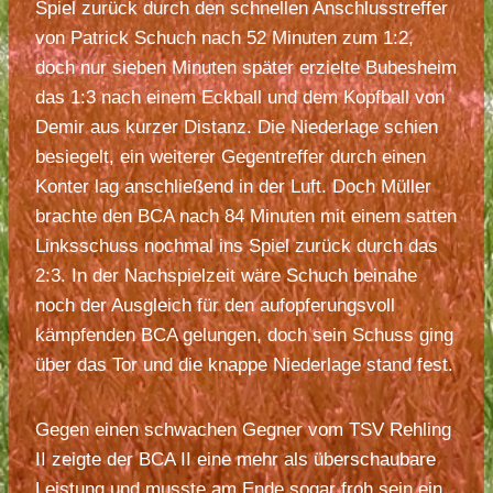
Spiel zurück durch den schnellen Anschlusstreffer
von Patrick Schuch nach 52 Minuten zum 1:2,
doch nur sieben Minuten später erzielte Bubesheim
das 1:3 nach einem Eckball und dem Kopfball von
Demir aus kurzer Distanz. Die Niederlage schien
besiegelt, ein weiterer Gegentreffer durch einen
Konter lag anschließend in der Luft. Doch Müller
brachte den BCA nach 84 Minuten mit einem satten
Linksschuss nochmal ins Spiel zurück durch das
2:3. In der Nachspielzeit wäre Schuch beinahe
noch der Ausgleich für den aufopferungsvoll
kämpfenden BCA gelungen, doch sein Schuss ging
über das Tor und die knappe Niederlage stand fest.
Gegen einen schwachen Gegner vom TSV Rehling
II zeigte der BCA II eine mehr als überschaubare
Leistung und musste am Ende sogar froh sein ein