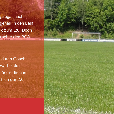
ng sogar nach
 genau in den Lauf
ck zum 1:0. Doch
 brachte den BCA
n durch Coach
wart eiskalt
türzte die nun
lich der 2:6