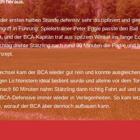
ch heraus.
 der ersten halben Stunde defensiv sehr diszipliniert und gi
ngriff in Führung: Spielertrainer Peter Eggle passte den Ball
l, und der BCA-Kapitän traf aus spitzem Winkel ins lange E
hlag drehte Stätzling nach rund 30 Minuten die Partie und
nzept.
chsel kam der BCA wieder gut rein und konnte ausgleiche
gen Lichtenstern ideal bedient wurde und alleine vor dem Tor
 nach 60 Minuten nahm Stätzling dann richtig Fahrt auf und s
BCA-Defensive immer wieder in Verlegenheiten. So kam letzt
, worauf der BCA aber dennoch aufbauen kann.