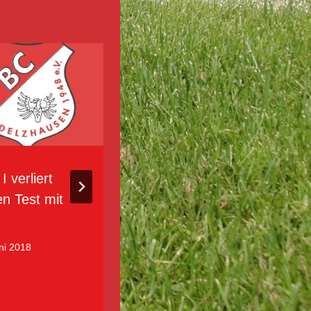
I verliert
1. Mannschaft –
en Test mit
4:0 Sieg gegen
den BC Aichach
ni 2018
30. Oktober 2022