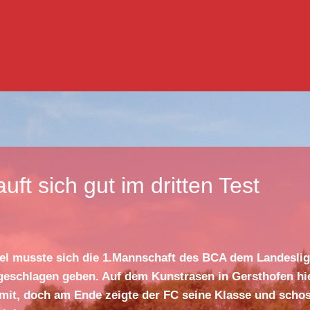
ft sich gut im dritten Test
iel musste sich die 1.Mannschaft des BCA dem Landeslig
 geschlagen geben. Auf dem Kunstrasen in Gersthofen hi
 mit, doch am Ende zeigte der FC seine Klasse und scho