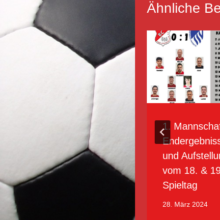
Ähnliche Be
BCA I –
1. Mannschaf
Unbefriedigendes
Endergebnis
Unentschienden
und Aufstell
in Thannhausen
vom 18. & 19
Spieltag
3. Oktober 2018
28. März 2024