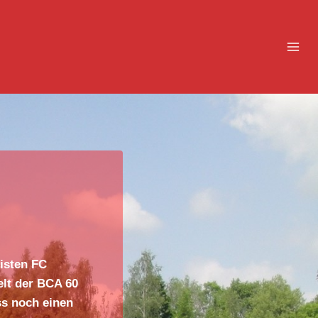
isten FC
elt der BCA 60
ss noch einen