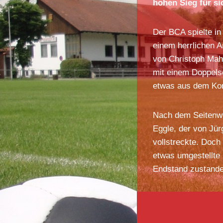
hohen Sieg für si
Der BCA spielte in
einem herrlichen A
von Christoph Mah
mit einem Doppelsc
etwas aus dem Ko
Nach dem Seitenwe
Eggle, der von Jür
vollstreckte. Doch
etwas umgestellte 
Endstand zustande