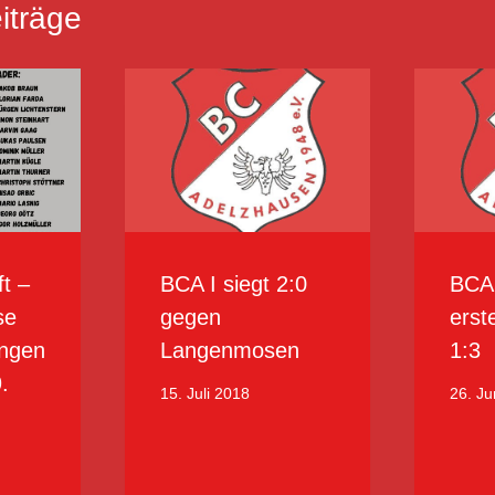
iträge
t –
BCA I siegt 2:0
BCA 
se
gegen
erst
ungen
Langenmosen
1:3
.
15. Juli 2018
26. Ju