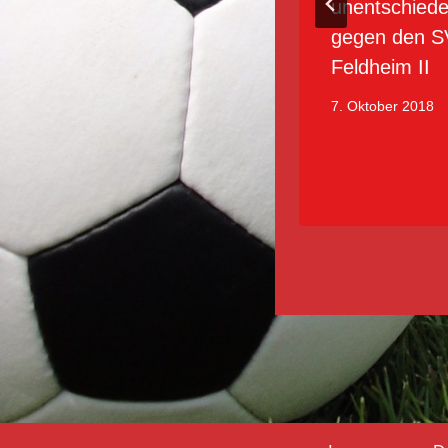
startet
unentschied
Vorbereitungen
gegen den S
für eine
Feldheim II
erfolgreiche
7. Oktober 2018
Rückrunde
24. Februar 2024