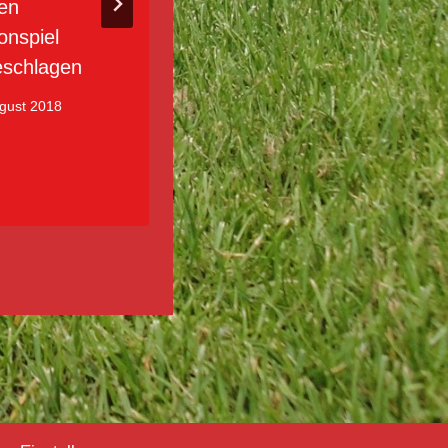
ten
Türkspor Aichach
onspiel
mit 2:3 das
schlagen
Nachsehen
ugust 2018
15. Oktober 2018