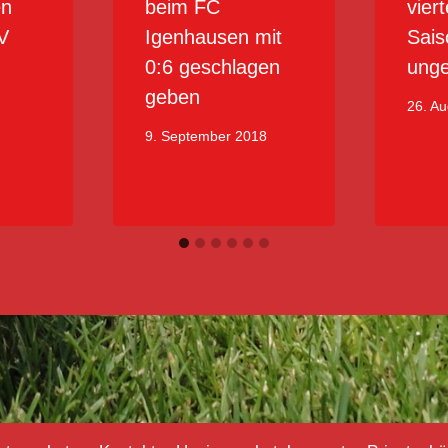
en
beim FC
vier
V
Igenhausen mit
Sais
0:6 geschlagen
unge
geben
26. A
9. September 2018