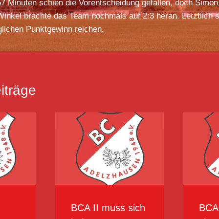
57 Minuten schien die Vorentscheidung gefallen, doch Simon
inkel brachte das Team nochmals auf 2:3 heran. Letztlich so
glichen Punktgewinn reichen.
iträge
BCA II muss sich
BCA 