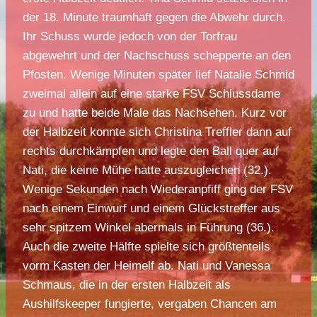
der 18. Minute traumhaft gegen die Abwehr durch.
Ihr Schuss wurde jedoch von der Torfrau
abgewehrt und der Nachschuss schepperte an den
Pfosten. Wenige Minuten später lief Natalie Schmid
zweimal allein auf eine starke FSV Schlussdame
zu und hatte beide Male das Nachsehen. Kurz vor
der Halbzeit konnte sich Christina Treffler dann auf
rechts durchkämpfen und legte den Ball quer auf
Nati, die keine Mühe hatte auszugleichen (32.).
Wenige Sekunden nach Wiederanpfiff ging der FSV
nach einem Einwurf und einem Glückstreffer aus
sehr spitzem Winkel abermals in Führung (36.).
Auch die zweite Hälfte spielte sich größtenteils
vorm Kasten der Heimelf ab. Nati und Vanessa
Schmaus, die in der ersten Halbzeit als
Aushilfskeeper fungierte, vergaben Chancen am