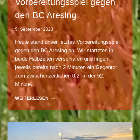
Vorbereitungsspiel gegen
den BC Aresing
9. September 2023
Heute stand unser letztes Vorbereitungsspiel
gegen den BC Aresing an. Wir starteten in
beide Halbzeiten verschlafen und fingen
jeweils bereits nach 2 Minuten ein Gegentor
zum zwischenzeitlichen 0:2. in der 52.
Minute…
BCA
WEITERLESEN
MÄDELS
–
LETZTES
VORBEREITUNGSSPIEL
GEGEN
DEN