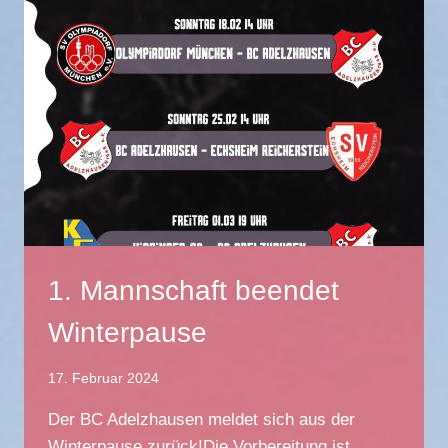
EINE
ERFOLGREICHE
RÜCKRUNDE
1. Mannschaft beendet
Winterpause
17. Februar 2024
Der BC Adelzhausen meldet sich aus der
Winterpause zurück!Die Vorbereitung ist