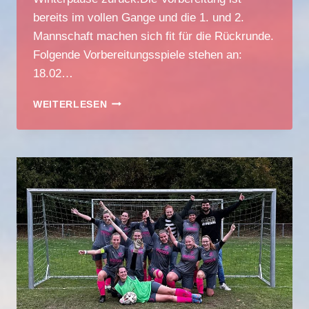
bereits im vollen Gange und die 1. und 2.
Mannschaft machen sich fit für die Rückrunde.
Folgende Vorbereitungsspiele stehen an:
18.02…
1.
WEITERLESEN
MANNSCHAFT
BEENDET
WINTERPAUSE