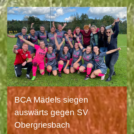
GAST
BEIM
FSV
WEHRINGEN
BCA Mädels siegen
auswärts gegen SV
Obergriesbach