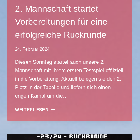
2. Mannschaft startet
Vorbereitungen für eine
erfolgreiche Rückrunde
24. Februar 2024
Diesen Sonntag startet auch unsere 2.
Mannschaft mit ihrem ersten Testspiel offiiziell
in die Vorbereitung. Aktuell belegen sie den 2.
Platz in der Tabelle und liefern sich einen
engen Kampf um die…
2.
WEITERLESEN
MANNSCHAFT
STARTET
VORBEREITUNGEN
FÜR