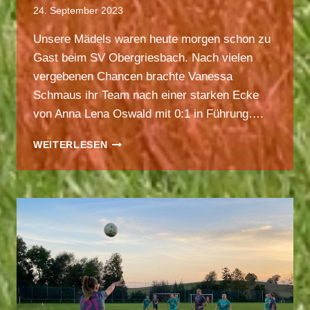
24. September 2023
Unsere Mädels waren heute morgen schon zu
Gast beim SV Obergriesbach. Nach vielen
vergebenen Chancen brachte Vanessa
Schmaus ihr Team nach einer starken Ecke
von Anna Lena Oswald mit 0:1 in Führung….
BCA
WEITERLESEN
MÄDELS
SIEGEN
AUSWÄRTS
GEGEN
SV
OBERGRIESBACH