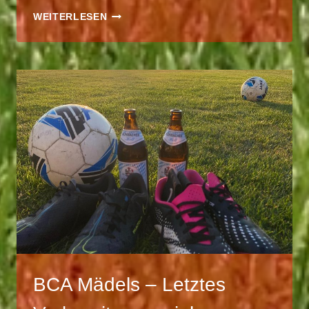
BCA
WEITERLESEN
MÄDELS
–
ERSTES
PUNKTSPIEL
GEGEN
DEN
SV
RIED
BCA Mädels – Letztes