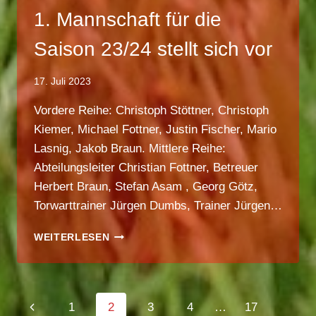
1. Mannschaft für die
Saison 23/24 stellt sich vor
17. Juli 2023
Vordere Reihe: Christoph Stöttner, Christoph
Kiemer, Michael Fottner, Justin Fischer, Mario
Lasnig, Jakob Braun. Mittlere Reihe:
Abteilungsleiter Christian Fottner, Betreuer
Herbert Braun, Stefan Asam , Georg Götz,
Torwarttrainer Jürgen Dumbs, Trainer Jürgen…
1.
WEITERLESEN
MANNSCHAFT
FÜR
DIE
SAISON
Seitennavigation
Vorherige
1
2
3
4
…
17
23/24