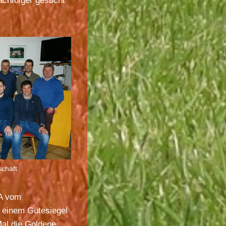
achfolger gesucht
chaft
CA vom
, einem Gütesiegel
Mal die Goldene