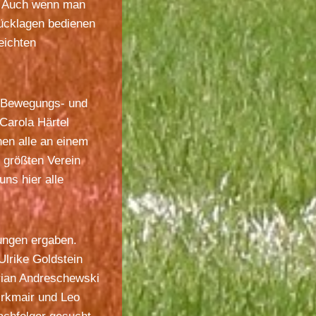
n. Auch wenn man
Rücklagen bedienen
eichten
e Bewegungs- und
Carola Härtel
hen alle an einem
 größten Verein
uns hier alle
ungen ergaben.
Ulrike Goldstein
rian Andreschewski
irkmair und Leo