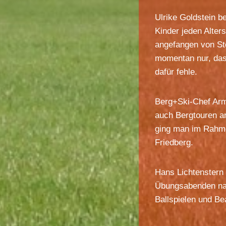
Ulrike Goldstein b
Kinder jeden Alter
angefangen von St
momentan nur, dass
dafür fehle.
Berg+Ski-Chef Armi
auch Bergtouren an
ging man im Rahm
Friedberg.
Hans Lichtenstern 
Übungsabenden nah
Ballspielen und Bea