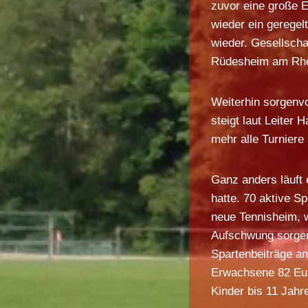
zuvor eine große E
wieder ein geregel
wieder. Gesellscha
Rüdesheim am Rhei
Weiterhin sorgenvol
steigt laut Leiter
mehr alle Turniere
Ganz anders läuft 
hatte. 70 aktive S
neue Tennisheim, we
Aufschwung sorgen.
Spartenbeiträge an
Erwachsene 82 Euro
Kinder bis 11 Jahre