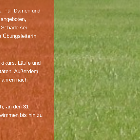
ik. Für Damen und
 angeboten,
 Schade sei
 Übungsleiterin
Skikurs, Läufe und
vitäten. Außerdem
Fahren nach
ch, an den 31
wimmen bis hin zu
.