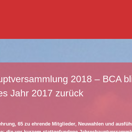
ptversammlung 2018 – BCA bli
es Jahr 2017 zurück
hrung, 65 zu ehrende Mitglieder, Neuwahlen und ausfüh
te: die vor kurzem stattgefundene Jahreshauptversamm