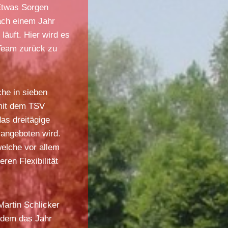
 Etwas Sorgen
ach einem Jahr
läuft. Hier wird es
Team zurück zu
he in sieben
 mit dem TSV
as dreitägige
 angeboten wird.
elche vor allem
en Flexibilität
Martin Schlicker
hdem das Jahr