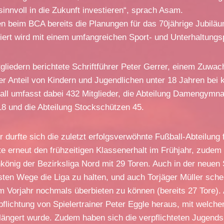
innvoll in die Zukunft investieren“, sprach Asam.
en beim BCA bereits die Planungen für das 70jährige Jubil
feiert wird mit einem umfangreichen Sport- und Unterhaltun
tgliedern berichtete Schriftführer Peter Gerrer, einem Zuwa
r Anteil von Kindern und Jugendlichen unter 18 Jahren bei 
all umfasst dabei 432 Mitglieder, die Abteilung Damengymna
18 und die Abteilung Stockschützen 45.
 durfte sich die zuletzt erfolgsverwöhnte Fußball-Abteilung 
e erneut den frühzeitigen Klassenerhalt im Frühjahr, zude
könig der Bezirksliga Nord mit 29 Toren. Auch in der neuen
ten Wege die Liga zu halten, und auch Torjäger Müller sche
 Vorjahr nochmals überbieten zu können (bereits 27 Tore).
rpflichtung von Spielertrainer Peter Eggle heraus, mit welche
längert wurde. Zudem haben sich die verpflichteten Jugends