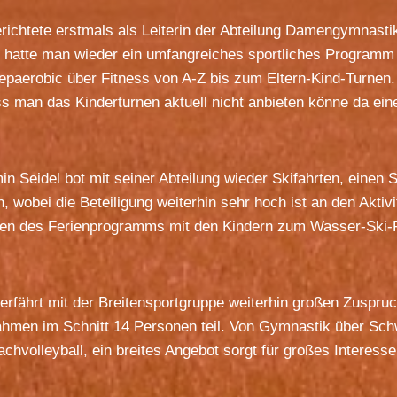
erichtete erstmals als Leiterin der Abteilung Damengymnast
s hatte man wieder ein umfangreiches sportliches Programm
epaerobic über Fitness von A-Z bis zum Eltern-Kind-Turnen.
 man das Kinderturnen aktuell nicht anbieten könne da eine
n Seidel bot mit seiner Abteilung wieder Skifahrten, einen 
, wobei die Beteiligung weiterhin sehr hoch ist an den Akti
en des Ferienprogramms mit den Kindern zum Wasser-Ski-
erfährt mit der Breitensportgruppe weiterhin großen Zuspru
men im Schnitt 14 Personen teil. Von Gymnastik über Sch
chvolleyball, ein breites Angebot sorgt für großes Interesse