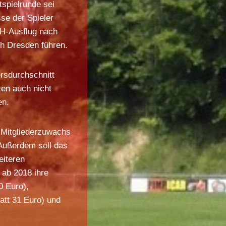
spielrunde sei
se der Spieler
AH-Ausflug nach
h Dresden führen.
ersdurchschnitt
ten auch nicht
en.
n Mitgliederzuwachs
 Außerdem soll das
eiteren
 ab 2018 ihre
0 Euro),
att 31 Euro) und