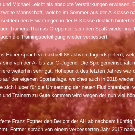
m und Michael Leicht als absolute Verstärkungen erwiesen.
ie zweite Mannschaft, welche im Sommer aus der A-Klasse n
 seitdem den Erwartungen in der B-Klasse deutlich hinterher 
euen Trainers Thomas Greppmeir sein den Spaß wieder ins 
 auch die Trainingsbeteiligung wieder verbessert.
s Huber sprach von aktuell 88 aktiven Jugendspielern, welc
v sind von der A- bis zur G-Jugend. Die Spielgemeinschaft
niere weiterhin sehr gut. Höhepunkt des letzten Jahres war d
 auf der eigenen Sportanlage, welches auch in 2018 wieder
 sich Huber für die Umsetzung der neuen Flutlichtanlage, w
 und Trainern zu Gute kommen wird wegen der nun viel höher
.
eferte Franz Fottner den Bericht der AH ab nachdem künftig 
immt. Fottner sprach von einem verbesserten Jahr 2017 nac