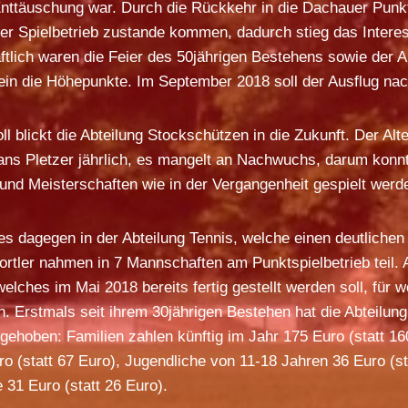
nttäuschung war. Durch die Rückkehr in die Dachauer Punkt
ter Spielbetrieb zustande kommen, dadurch stieg das Interes
ftlich waren die Feier des 50jährigen Bestehens sowie der 
n die Höhepunkte. Im September 2018 soll der Ausflug nac
l blickt die Abteilung Stockschützen in die Zukunft. Der Alt
 Hans Pletzer jährlich, es mangelt an Nachwuchs, darum konn
 und Meisterschaften wie in der Vergangenheit gespielt werd
es dagegen in der Abteilung Tennis, welche einen deutliche
portler nahmen in 7 Mannschaften am Punktspielbetrieb teil.
lches im Mai 2018 bereits fertig gestellt werden soll, für w
 Erstmals seit ihrem 30jährigen Bestehen hat die Abteilung
gehoben: Familien zahlen künftig im Jahr 175 Euro (statt 16
 (statt 67 Euro), Jugendliche von 11-18 Jahren 36 Euro (st
 31 Euro (statt 26 Euro).