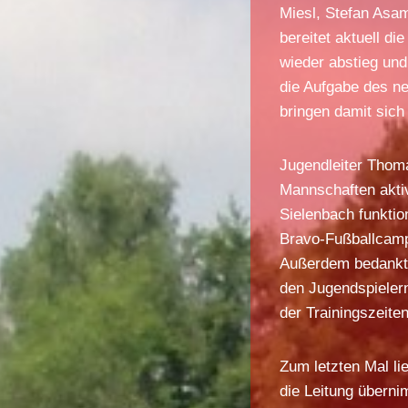
Miesl, Stefan Asa
bereitet aktuell d
wieder abstieg und
die Aufgabe des n
bringen damit sich
Jugendleiter Thoma
Mannschaften akti
Sielenbach funktio
Bravo-Fußballcamp
Außerdem bedankte
den Jugendspielern
der Trainingszeiten
Zum letzten Mal li
die Leitung übern