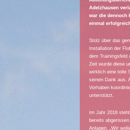
Adelzhausen verl
war die dennoch 
einmal erfolgreic
Stolz über das gem
Installation der F
dem Trainingsfeld 
Zeit wurde diese u
wirklich eine toll
seinen Dank aus. A
Vorhaben koordini
unterstützt.
Im Jahr 2018 steht
bereits abgerissen
Anlagen. „Wir wol