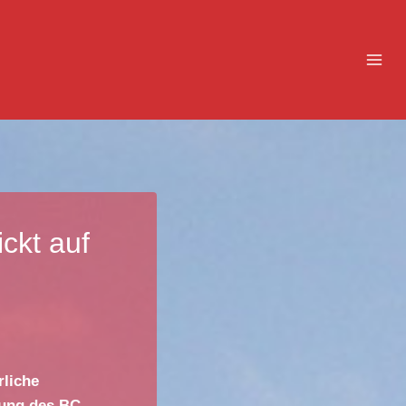
ckt auf
rliche
lung des BC