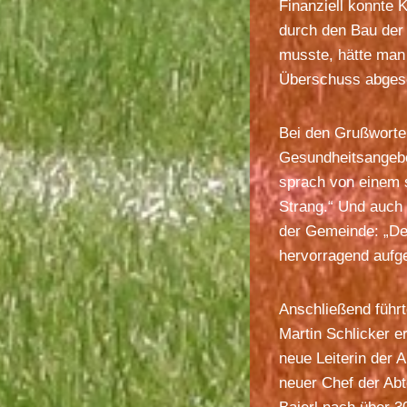
Finanziell konnte
durch den Bau der 
musste, hätte man 
Überschuss abges
Bei den Grußworten
Gesundheitsangebot
sprach von einem s
Strang.“ Und auch 
der Gemeinde: „Der 
hervorragend aufg
Anschließend führ
Martin Schlicker e
neue Leiterin der
neuer Chef der Abt