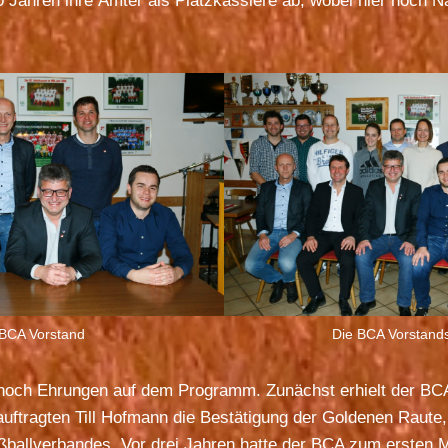
0 Jahren ihre Ämter als Platzkassiere ab, wobei hier noch N
BCA Vorstand
Die BCA Vorstands
noch Ehrungen auf dem Programm. Zunächst erhielt der B
uftragten Till Hofmann die Bestätigung der Goldenen Raute
ßballverbandes. Vor drei Jahren hatte der BCA zum ersten 