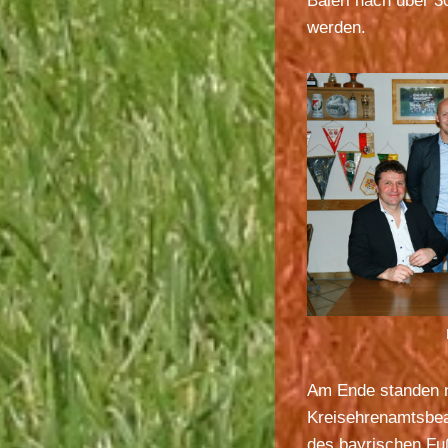
Baierl nach über 3
werden.
Am Ende standen 
Kreisehrenamtsbea
des bayrischen Fu