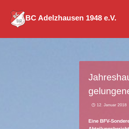
Zum
Inhalt
BC Adelzhausen 1948 e.V.
springen
Jahreshau
gelungen
12. Januar 2018
Eine BFV-Sondere
Abteilungsberich