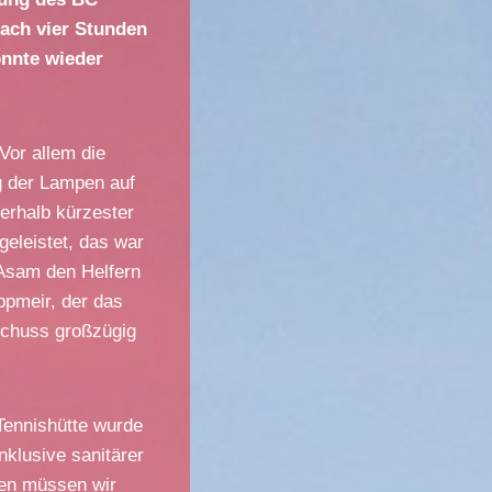
ach vier Stunden
onnte wieder
Vor allem die
ng der Lampen auf
nerhalb kürzester
geleistet, das war
 Asam den Helfern
ppmeir, der das
schuss großzügig
 Tennishütte wurde
nklusive sanitärer
gen müssen wir