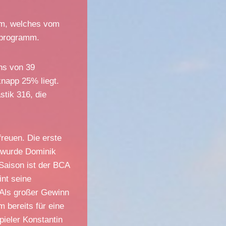
äum, welches vom
gsprogramm.
chs von 39
knapp 25% liegt.
stik 316, die
freuen. Die erste
m wurde Dominik
 Saison ist der BCA
int seine
 Als großer Gewinn
m bereits für eine
pieler Konstantin