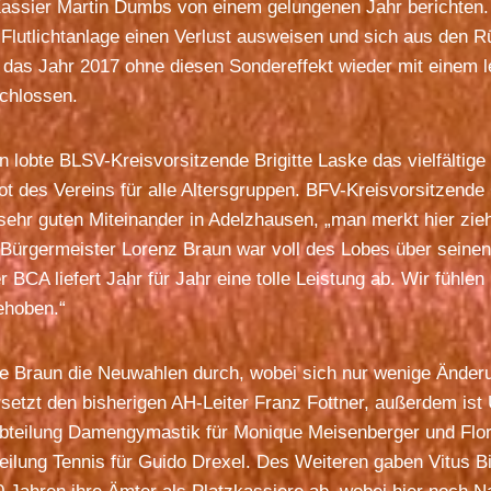
 Kassier Martin Dumbs von einem gelungenen Jahr berichte
Flutlichtanlage einen Verlust ausweisen und sich aus den 
das Jahr 2017 ohne diesen Sondereffekt wieder mit einem l
chlossen.
 lobte BLSV-Kreisvorsitzende Brigitte Laske das vielfältig
 des Vereins für alle Altersgruppen. BFV-Kreisvorsitzende 
ehr guten Miteinander in Adelzhausen, „man merkt hier zie
Bürgermeister Lorenz Braun war voll des Lobes über seinen
BCA liefert Jahr für Jahr eine tolle Leistung ab. Wir fühlen 
ehoben.“
te Braun die Neuwahlen durch, wobei sich nur wenige Änder
rsetzt den bisherigen AH-Leiter Franz Fottner, außerdem ist 
 Abteilung Damengymastik für Monique Meisenberger und Flo
eilung Tennis für Guido Drexel. Des Weiteren gaben Vitus B