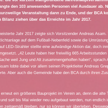
angte den 103 anwesenden Personen viel Ausdauer ab. N
kurzweilige Veranstaltung dann zu Ende, und der BCA k
h Bilanz ziehen über das Erreichte im Jahr 2017.
eisterte Jahr 2017 zeigte sich Vorsitzender Andreas Asam. 
lutlichtanlage auf dem Fußball-Nebenfeld sowie die Umrüstu
auf LED-Strahler stellte eine aufwändige Aktion dar, doch in
mgesetzt. „42 Leute haben hier freiwillig 665 Arbeitsstunden 
e Sache weil Jung und Alt zusammengeholfen haben“, sprach
sam lobte dabei vor allem seinen Projektleiter Andreas Gre
erte. Aber auch die Gemeinde habe den BCA durch ihren Zu
 erneut ein größeres Bauprojekt im Verein an, denn die alte
 und soll bis Mai wieder neu aufgebaut werden, nun endlich i
len zeitgemäß bleiben, nur so können wir überleben. Deswe