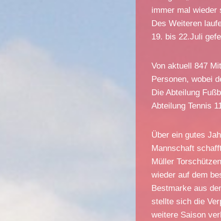
immer mal wieder s
Des Weiteren lauf
19. bis 22.Juli ge
Von aktuell 847 Mi
Personen, wobei de
Die Abteilung Fußb
Abteilung Tennis 1
Über ein gutes Jahr
Mannschaft schafft
Müller Torschützen
wieder auf dem bes
Bestmarke aus dem
stellte sich die Ve
weitere Saison ver