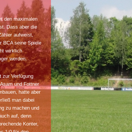
ht den maximalen
t. Dass aber die
ähler aufweist,
er BCA seine Spiele
ht wirklich
nger werden.
t zur Verfügung
, Asam und Fottner
mbauen, hatte aber
rließ man dabei
eng zu machen und
auch auf, denn
prechende Konter,
s 1:0 für den