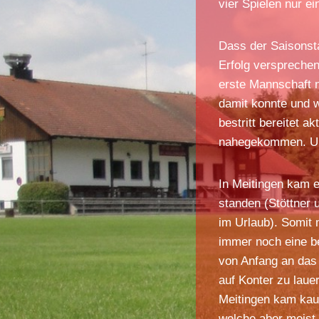
vier Spielen nur e
Dass der Saisonst
Erfolg verspreche
erste Mannschaft n
damit konnte und w
bestritt bereitet 
nahegekommen. Und 
In Meitingen kam e
standen (Stöttner 
im Urlaub). Somit 
immer noch eine b
von Anfang an das
auf Konter zu lau
Meitingen kam kau
welche aber meist 