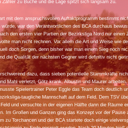
in Zähler zu Buche und die Lage spitzt sich langsam zu.
art mit dem anspruchsvollen Auftaktprogramm bestimmt nic
n würde, war den Verantwortlichen des BCA durchaus bewuss
ach den ersten vier Partien der Bezirksliga Nord nur einen Z
ollte man nicht rechnen. Vor allem die Art und Weise wie d
aktuell doch Sorgen, denn bisher war man einem Sieg noch nic
die Qualität der nächsten Gegner wird definitiv nicht geri
rschwerend dazu, dass sieben potentielle Stammkräfte nich
und Mahl verletzt, Götz krank, Albustin und Maurer arbeiten
musste Spielertrainer Peter Eggle das Team doch deutlich u
ezirksliga-taugliche Mannschaft auf dem Feld. Dem TSV übe
 Feld und versuchte in der eigenen Hälfte dann die Räume 
ern. Im Großen und Ganzen ging das Konzept vor der Pause 
m zu Torchancen und der BCA startete doch einige vielvers
schlampig zu Ende gespielt wurden. Nach 20 Minuten hieß e