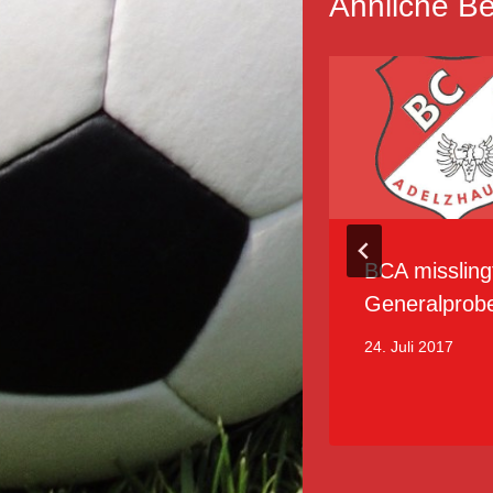
Ähnliche Be
BCA I zeigt tolle
BCA missling
Moral beim 2:2
Generalprob
9. September 2018
24. Juli 2017