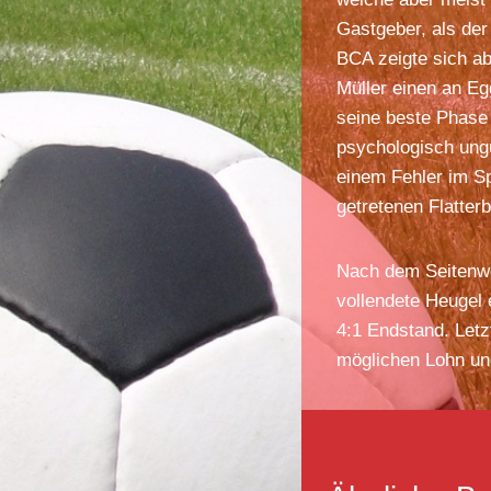
Gastgeber, als der
BCA zeigte sich a
Müller einen an E
seine beste Phase
psychologisch ungü
einem Fehler im Sp
getretenen Flatte
Nach dem Seitenwe
vollendete Heugel 
4:1 Endstand. Letz
möglichen Lohn und