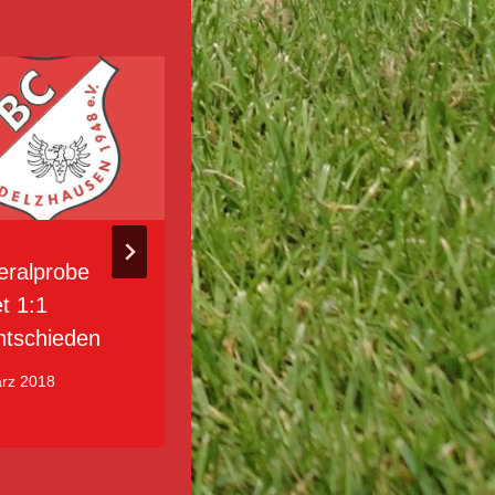
ralprobe
Endlich wieder
t 1:1
BCA-Siege!
tschieden
22. April 2018
ärz 2018