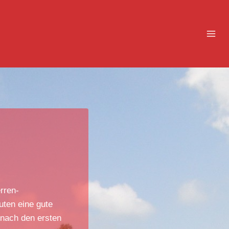
rren-
uten eine gute
 nach den ersten