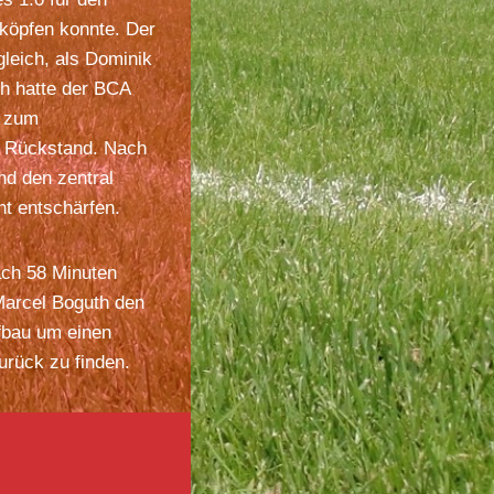
nköpfen konnte. Der
leich, als Dominik
ch hatte der BCA
h zum
in Rückstand. Nach
nd den zentral
t entschärfen.
ach 58 Minuten
Marcel Boguth den
ufbau um einen
urück zu finden.