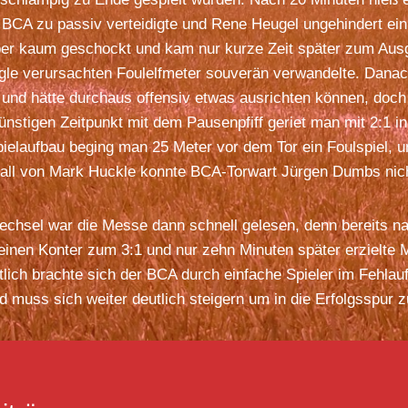
 BCA zu passiv verteidigte und Rene Heugel ungehindert ei
ber kaum geschockt und kam nur kurze Zeit später zum Ausg
ggle verursachten Foulelfmeter souverän verwandelte. Dana
 und hätte durchaus offensiv etwas ausrichten können, doc
nstigen Zeitpunkt mit dem Pausenpfiff geriet man mit 2:1 
ielaufbau beging man 25 Meter vor dem Tor ein Foulspiel, u
rball von Mark Huckle konnte BCA-Torwart Jürgen Dumbs nich
chsel war die Messe dann schnell gelesen, denn bereits n
einen Konter zum 3:1 und nur zehn Minuten später erzielte 
tlich brachte sich der BCA durch einfache Spieler im Fehla
 muss sich weiter deutlich steigern um in die Erfolgsspur z