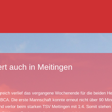
ert auch in Meitingen
lgreich verlief das vergangene Wochenende für die beiden He
BCA. Die erste Mannschaft konnte erneut nicht über 90 Min
nd verlor beim starken TSV Meitingen mit 1:4. Somit stehen