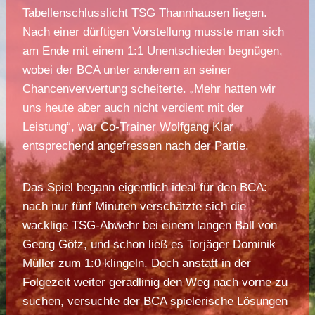
Tabellenschlusslicht TSG Thannhausen liegen.
Nach einer dürftigen Vorstellung musste man sich
am Ende mit einem 1:1 Unentschieden begnügen,
wobei der BCA unter anderem an seiner
Chancenverwertung scheiterte. „Mehr hatten wir
uns heute aber auch nicht verdient mit der
Leistung“, war Co-Trainer Wolfgang Klar
entsprechend angefressen nach der Partie.
Das Spiel begann eigentlich ideal für den BCA:
nach nur fünf Minuten verschätzte sich die
wacklige TSG-Abwehr bei einem langen Ball von
Georg Götz, und schon ließ es Torjäger Dominik
Müller zum 1:0 klingeln. Doch anstatt in der
Folgezeit weiter geradlinig den Weg nach vorne zu
suchen, versuchte der BCA spielerische Lösungen