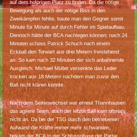
auf dem holprigen Platz zu finden. Da die nötige
Bewegung als auch der nötige Biss in den
Zweikämpfen fehlte, baute man den Gegner somit
Minute für Minute auf durch Fehler im Spielaufbau.
Dennoch hätte der BCA nachlegen können: nach 24
Minuten schoss Patrick Schuch nach einem
Eckball den Torwart aus drei Metern freistehend
an. So kam nach 32 Minuten der sich anbahnende
Ausgleich: Michael Müller versenkte das Leder
trocken aus 18 Metern nachdem man zuvor den
Ball nicht klären konnte.
Nach dem Seitenwechsel war erneut Thannhausen
das agilere Team, doch der letzte Ball kam oftmals
nicht an. Da bei der TSG durch den betriebenen
Aufwand die Kräfte immer mehr schwanden,
bekam der BCA in der Schlussphase der Partie